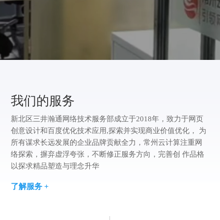
们
我
们
我们的服务
新北区三井瀚通网络技术服务部成立于2018年，致力于网页
创意设计和百度优化技术应用,探索并实现商业价值优化， 为
所有谋求长远发展的企业品牌贡献全力，常州云计算注重网
络探索，摒弃虚浮夸张，不断修正服务方向，完善创 作品格
以探求精品塑造与理念升华
了解服务 +