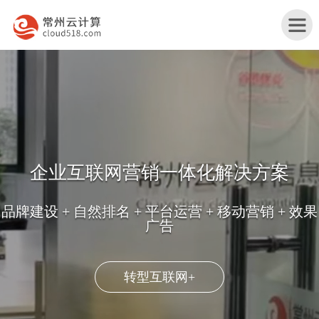
首
页
产
品
行
与
业
网
销 + 效果
服
解
站
服
务
决
改
务
关
点击了解我们
方
版
案
于
联
案
例
我
系