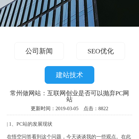
务
方
关
版
案
案
于
联
例
我
系
们
公司新闻
SEO优化
我
们
建站技术
常州做网站：互联网创业是否可以抛弃PC网
站
更新时间：2019-03-05 点击：8822
| 1、PC站的发展现状
在悟空问答看到这个问题，今天谈谈我的一些观点。在此