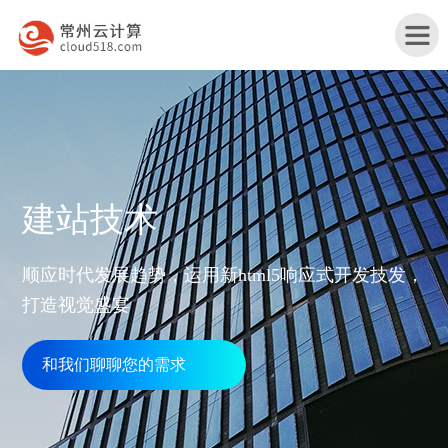
首
建站技术
页
产
顺应时代发展趋势，运用新html5响应式开发技发，
品
打造视觉盛宴
行
与
业
和我们聊聊您的需求
网
服
解
站
务
服
决
改