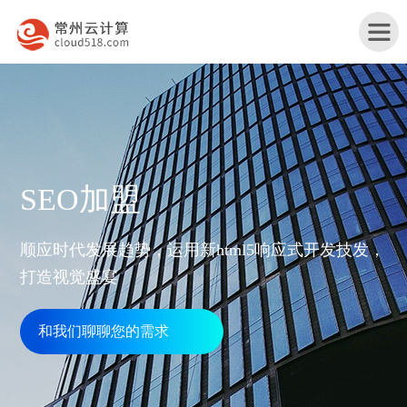
首
SEO加盟
页
产
顺应时代发展趋势，运用新html5响应式开发技发，
品
打造视觉盛宴
行
与
业
和我们聊聊您的需求
网
服
解
站
务
服
决
改