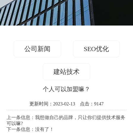
务
方
关
版
案
案
于
联
例
我
系
们
公司新闻
SEO优化
我
们
建站技术
个人可以加盟嘛？
更新时间：2023-02-13 点击：9147
上一条信息：
我想做自己的品牌，只让你们提供技术服务
可以嘛?
下一条信息：没有了！