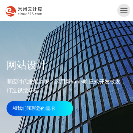
首
网站设计
页
产
顺应时代发展趋势，运用新html5响应式开发技发，
品
打造视觉盛宴
行
与
业
和我们聊聊您的需求
网
服
解
站
务
服
决
改